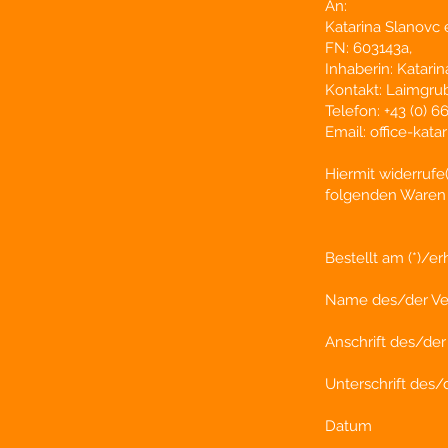
An:
Katarina Slanovc 
FN: 603143a,
Inhaberin: Katari
Kontakt: Laimgru
Telefon: +43 (0) 
Email: office-kata
Hiermit widerrufe
folgenden Waren (
Bestellt am (*)/er
Name des/der Ver
Anschrift des/der
Unterschrift des/d
Datum