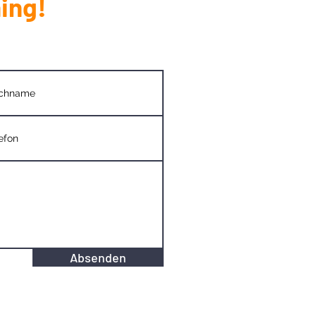
ing!
Absenden