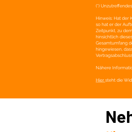
(*) Unzutreffendes
Hinweis: Hat der 
so hat er der Au
Zeitpunkt, zu de
hinsichtlich dies
Gesamtumfang der
hingewiesen, das
Vertragsabschluss
Nähere Informati
Hier
steht die Wi
Neh