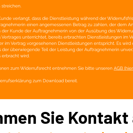
 streichen.
Kunde verlangt, dass die Dienstleistung während der Widerrufsfris
ftragnehmerin einen angemessenen Betrag zu zahlen, der dem Ant
m der Kunde der Auftragnehmerin von der Ausübung des Widerru
es Vertrages unterrichtet, bereits erbrachten Dienstleistungen im 
 im Vertrag vorgesehenen Dienstleistungen entspricht. Es wird 
s der überwiegende Teil der Leistung der Auftragnehmerin unver
 erbracht wird.
onen zum Widerrufsrecht entnehmen Sie bitte unseren
AGB (hier
derrufserklärung zum Download bereit.
men Sie Kontakt 