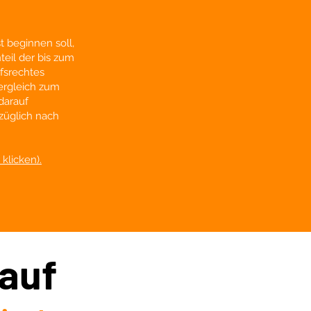
t beginnen soll,
eil der bis zum
fsrechtes
Vergleich zum
darauf
züglich nach
 klicken).
auf