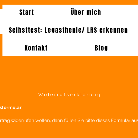
Start
Über mich
Selbsttest: Legasthenie/ LRS erkennen
Kontakt
Blog
W i d e r r u f s e r k l ä r u n g
sformular
trag widerrufen wollen, dann füllen Sie bitte dieses Formular a