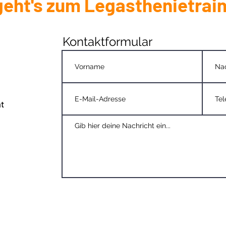
geht's zum Legasthenietrain
Kontaktformular
at