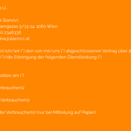
e.U.,
na Slanovc
bengasse 5/13-14, 1060 Wien
660 2346338
rina@slanovc.at
(n) ich/wir (*) den von mir/uns (*) abgeschlossenen Vertrag über 
*)/die Erbringung der folgenden Dienstleistung (*)
halten am (*)
braucher(s)
 Verbraucher(s)
er Verbraucher(s) (nur bei Mitteilung auf Papier)