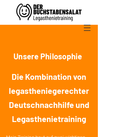
Unsere Philosophie
Die Kombination von
legastheniegerechter
Deutschnachhilfe und
Legasthenietraining