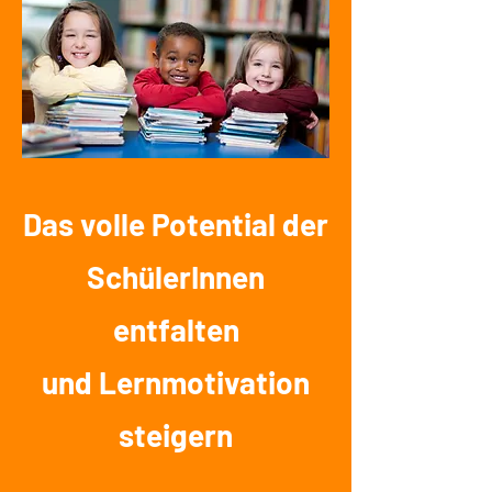
Das volle Potential der
SchülerInnen
entfalten
und
Lernmotivation
steigern