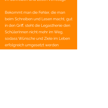
Bekommt man die Fehler, die man
beim Schrei
ben und Lesen macht, gut
in den Griff, steht die Legasthenie den
SchülerInnen nicht mehr im Weg,
sodass Wünsche und Ziele im Leben
erfolgreich umgesetzt werden
können.
Jedes Rädchen wird im Zuge des
Trainings gedreht, damit diese Ziele
erreicht werden können.
Es wird Legasthenietraining am
Schulstoff durchgeführt.