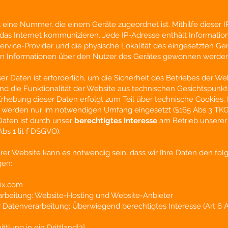
st eine Nummer, die einem Geräte zugeordnet ist. Mithilfe dieser 
das Internet kommunizieren. Jede IP-Adresse enthält Informati
ervice-Provider und die physische Lokalität des eingesetzten Ger
n Informationen über den Nutzer des Gerätes gewonnen werden
er Daten ist erforderlich, um die Sicherheit des Betriebes der We
nd die Funktionalität der Website aus technischen Gesichtspunk
 Erhebung dieser Daten erfolgt zum Teil über technische Cookies.
 werden nur im notwendigen Umfang eingesetzt (§165 Abs 3 TKG)
Daten ist durch unser
berechtigtes Interesse
am Betrieb unserer
Abs 1 lit f DSGVO).
rer Website kann es notwendig sein, dass wir Ihre Daten den fo
gen:
ix.com
rbeitung: Website-Hosting und Website-Anbieter
 Datenverarbeitung: Überwiegend berechtigtes Interesse
(Art 6 
tlung in ein Drittland
[2]