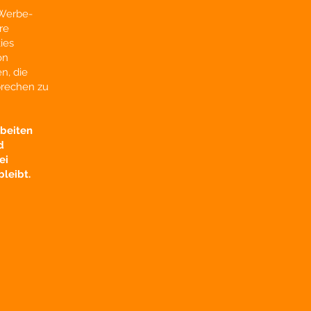
 Werbe-
re
ies
on
n, die
prechen zu
rbeiten
d
ei
leibt.