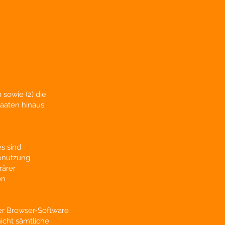
 sowie (2) die
taaten hinaus
s sind
Benutzung
rärer
en
er Browser-Software
nicht sämtliche