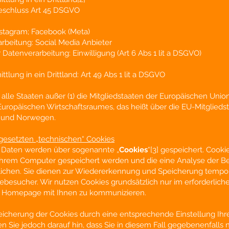
eschluss
Art 45 DSGVO
stagram; Facebook (Meta)
rbeitung: Social Media Anbieter
 Datenverarbeitung:
Einwilligung
(Art 6 Abs 1 lit a DSGVO)
tlung in ein Drittland: Art 49 Abs 1 lit a DSGVO
t alle Staaten außer (1) die Mitgliedstaaten der Europäischen Union
Europäischen Wirtschaftsraumes, das heißt über die EU-Mitglieds
in und Norwegen.
ingesetzten „technischen“ Cookies
 Daten werden über sogenannte „
Cookies
“[3]
gespeichert. Cookie
f Ihrem Computer gespeichert werden und die eine Analyse der 
ichen. Sie dienen zur Wiedererkennung und Speicherung tempo
esucher. Wir nutzen Cookies grundsätzlich nur im erforderlich
 Homepage mit Ihnen zu kommunizieren.
eicherung der Cookies durch eine entsprechende Einstellung Ihr
en Sie jedoch darauf hin, dass Sie in diesem Fall gegebenenfalls 