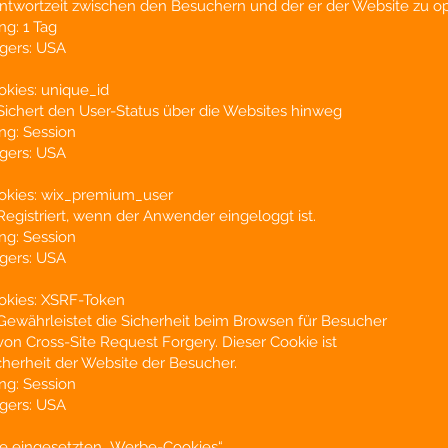
ntwortzeit zwischen den Besuchern und der er der Website zu op
g: 1 Tag
ngers: USA
kies: unique_id
Sichert den User-Status über die Websites hinweg
ng: Session
ngers: USA
okies: wix_premium_user
egistriert, wenn der Anwender eingeloggt ist.
ng: Session
ngers: USA
okies: XSRF-Token
Gewährleistet die Sicherheit beim Browsen für Besucher
on Cross-Site Request Forgery. Dieser Cookie ist
icherheit der Website der Besucher.
ng: Session
ngers: USA
 die eingesetzten „Werbe-Cookies“