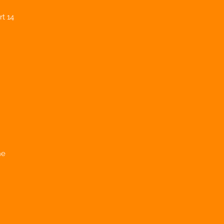
t 14
he