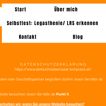
Start
Über mich
Selbsttest: Legasthenie/ LRS erkennen
Kontakt
Blog
D A T E N S C H U T Z E R K L Ä R U N G
https://www.derbuchstabensalat-lernpraxis.at/
den oder Geschäftspartner begrüßen dürfen, lesen Sie bitte ab
site besuchen, lesen Sie bitte ab
Punkt II.
rarbeiten wir, wenn Sie unsere Website besuchen?