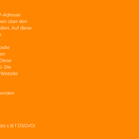
IP-Adresse
onen über den
ätes. Auf diese
.
bsite
ten
 Diese
. Die
 Website
lgenden
Abs 1 lit f DSGVO)