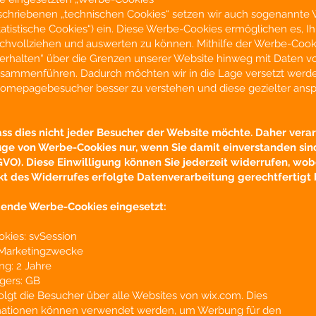
hriebenen „technischen Cookies“ setzen wir auch sogenannte
tatistische Cookies“) ein. Diese Werbe-Cookies ermöglichen es, Ih
achvollziehen und auswerten zu können. Mithilfe der Werbe-Cook
verhalten“ über die Grenzen unserer Website hinweg mit Daten v
sammenführen. Dadurch möchten wir in die Lage versetzt werde
Homepagebesucher besser zu verstehen und diese gezielter ans
ass dies nicht jeder Besucher der Website möchte. Daher vera
uge von Werbe-Cookies nur, wenn Sie damit einverstanden sin
SGVO). Diese Einwilligung können Sie jederzeit widerrufen, wob
kt des Widerrufes erfolgte Datenverarbeitung gerechtfertigt b
gende Werbe-Cookies eingesetzt:
kies: svSession
 Marketingzwecke
ng: 2 Jahre
gers: GB
olgt die Besucher über alle Websites von wix.com. Dies
ationen können verwendet werden, um Werbung für den