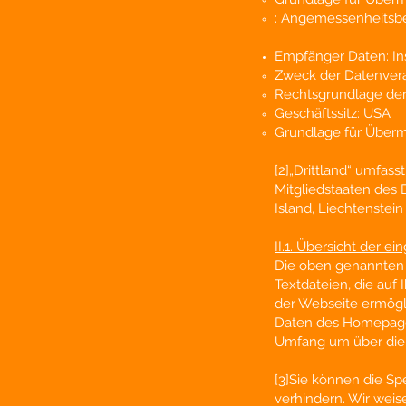
: Angemessenheitsb
Empfänger Daten:
In
Zweck der Datenvera
Rechtsgrundlage der
Geschäftssitz: USA
Grundlage für Übermit
[2]„Drittland“ umfass
Mitgliedstaaten des 
Island, Liechtenste
II.1. Übersicht der e
Die oben genannten
Textdateien, die au
der Webseite ermögl
Daten des Homepageb
Umfang um über die
[3]Sie können die Sp
verhindern. Wir weis